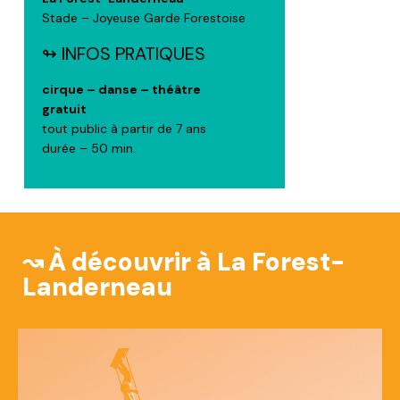
Stade – Joyeuse Garde Forestoise
↬ INFOS PRATIQUES
cirque – danse – théâtre
gratuit
tout public à partir de 7 ans
durée – 50 min.
↝ À découvrir à La Forest-
Landerneau