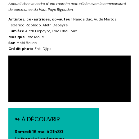
Accueil dans le cadre d’une tournée mutualisée avec la communauté
de communes du Haut Pays Bigouden.
Artistes, co-autrices, co-auteur
Nanda Suc, Aude Martos,
Federico Robledo, Aleth Depeyre
Lumière
Aleth Depeyre, Loïc Chauloux
Musique
Tête Molle
Son
Maël Bellec
Crédit photo
Enki Djipal
↬ À DÉCOUVRIR
Samedi 16 mai à 21h30
La Forest-Landerneau